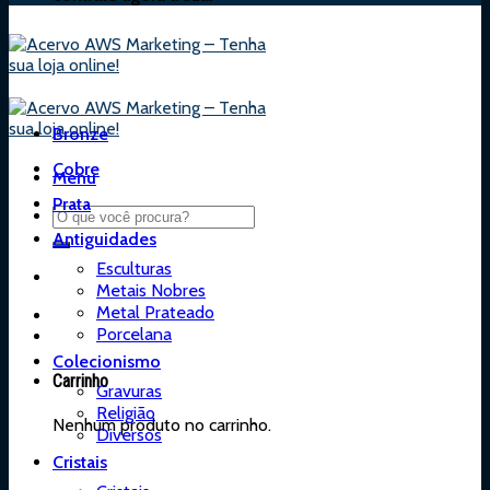
Bronze
Cobre
Menu
Prata
Antiguidades
Esculturas
Metais Nobres
Metal Prateado
Porcelana
Colecionismo
Carrinho
Gravuras
Religião
Nenhum produto no carrinho.
Diversos
Cristais