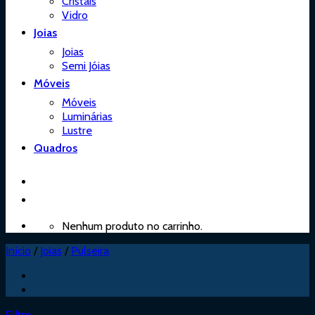
Cristais
Vidro
Joias
Joias
Semi Jóias
Móveis
Móveis
Luminárias
Lustre
Quadros
Nenhum produto no carrinho.
Início
/
Joias
/
Pulseira
Filtro