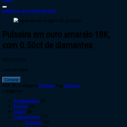
Adicionar aos meus desejos
Pulseira em ouro amarelo 18K,
com 0.50ct de diamantes
R$
1.200,00
1 em estoque
Comprar
REF:
90
Categoria
Pulseira
Tag:
pulseira
Categorias
Antiguidades
(3)
Bronze
(11)
Cobre
(8)
Colecionismo
(57)
Gravuras
(15)