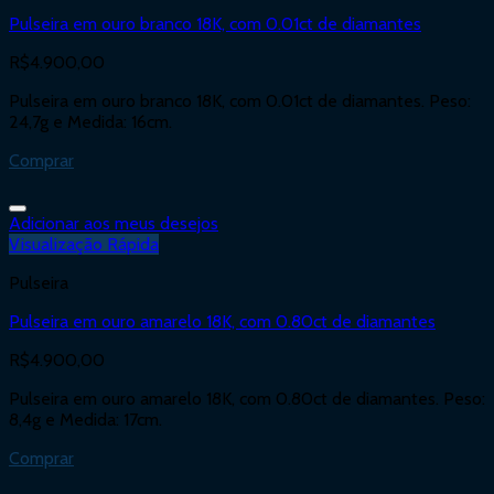
Pulseira em ouro branco 18K, com 0.01ct de diamantes
R$
4.900,00
Pulseira em ouro branco 18K, com 0.01ct de diamantes. Peso:
24,7g e Medida: 16cm.
Comprar
Adicionar aos meus desejos
Visualização Rápida
Pulseira
Pulseira em ouro amarelo 18K, com 0.80ct de diamantes
R$
4.900,00
Pulseira em ouro amarelo 18K, com 0.80ct de diamantes. Peso:
8,4g e Medida: 17cm.
Comprar