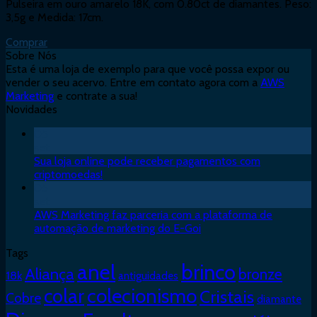
Pulseira em ouro amarelo 18K, com 0.80ct de diamantes. Peso:
3,5g e Medida: 17cm.
Comprar
Sobre Nós
Esta é uma loja de exemplo para que você possa expor ou
vender o seu acervo. Entre em contato agora com a
AWS
Marketing
e contrate a sua!
Novidades
05
set
Sua loja online pode receber pagamentos com
criptomoedas!
05
set
AWS Marketing faz parceria com a plataforma de
automação de marketing do E-Goi
Tags
anel
brinco
Aliança
bronze
18k
antiguidades
colar
colecionismo
Cristais
Cobre
diamante