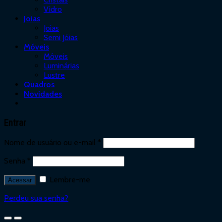
Vidro
Joias
Joias
Semi Jóias
Móveis
Móveis
Luminárias
Lustre
Quadros
Novidades
Entrar
Nome de usuário ou e-mail
*
Senha
*
Lembre-me
Acessar
Perdeu sua senha?