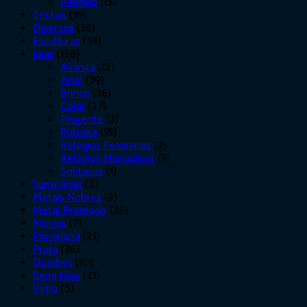
Religião
(15)
Cristais
(18)
Diversos
(38)
Esculturas
(34)
Joias
(158)
Aliança
(12)
Anel
(39)
Brinco
(36)
Colar
(27)
Pingente
(3)
Pulseira
(18)
Relógios Femininos
(2)
Relógios Masculinos
(3)
Solitários
(1)
Luminárias
(2)
Metais Nobres
(9)
Metal Prateado
(35)
Móveis
(7)
Porcelana
(21)
Prata
(36)
Quadros
(10)
Semi Jóias
(21)
Vidro
(5)