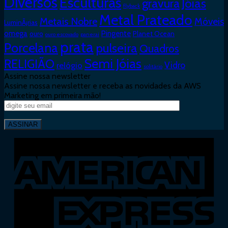
Diversos
Esculturas
Jóias
gravura
flyback
Metal Prateado
Metais Nobre
Móveis
LuminÃ¡rias
omega
Pingente
ouro
Planet Ocean
ouro escovado
panerai
prata
Porcelana
pulseira
Quadros
Semi Jóias
RELIGIÃO
Vidro
relógio
solitário
Assine nossa newsletter
Assine nossa newsletter e receba as novidades da AWS
Marketing em primeira mão!