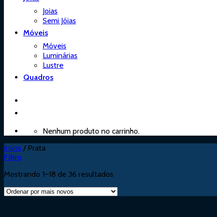
Joias
Semi Jóias
Móveis
Móveis
Luminárias
Lustre
Quadros
Nenhum produto no carrinho.
Início
/
Prata
Filtro
Mostrando 1–18 de 36 resultados