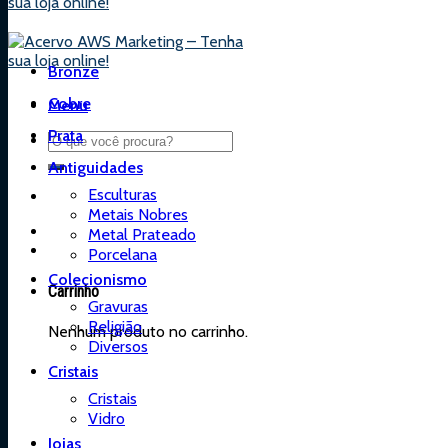
Bronze
Cobre
Menu
Prata
Antiguidades
Esculturas
Metais Nobres
Metal Prateado
Porcelana
Colecionismo
Carrinho
Gravuras
Religião
Nenhum produto no carrinho.
Diversos
Cristais
Cristais
Vidro
Joias