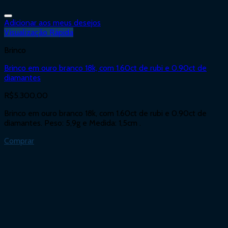
Adicionar aos meus desejos
Visualização Rápida
Brinco
Brinco em ouro branco 18k, com 1.60ct de rubi e 0.90ct de
diamantes
R$
5.300,00
Brinco em ouro branco 18k, com 1.60ct de rubi e 0.90ct de
diamantes. Peso: 5,9g e Medida: 1,5cm .
Comprar