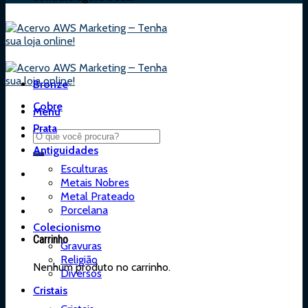
Bronze
Cobre
Menu
Prata
Antiguidades
Esculturas
Metais Nobres
Metal Prateado
Porcelana
Colecionismo
Carrinho
Gravuras
Religião
Nenhum produto no carrinho.
Diversos
Cristais