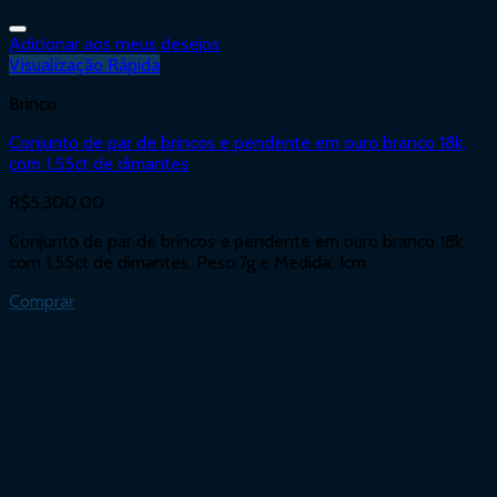
Adicionar aos meus desejos
Visualização Rápida
Brinco
Conjunto de par de brincos e pendente em ouro branco 18k,
com 1.55ct de dimantes
R$
5.300,00
Conjunto de par de brincos e pendente em ouro branco 18k,
com 1.55ct de dimantes. Peso:7g e Medida: 1cm
Comprar