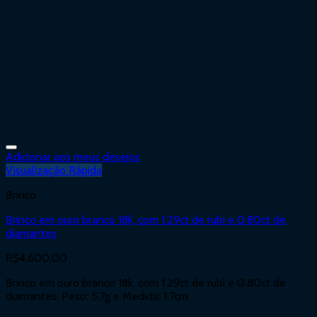
Adicionar aos meus desejos
Visualização Rápida
Brinco
Brinco em ouro branco 18k, com 1.29ct de rubi e 0.80ct de
diamantes
R$
4.600,00
Brinco em ouro branco 18k, com 1.29ct de rubi e 0.80ct de
diamantes. Peso: 5,7g e Medida: 1,7cm .