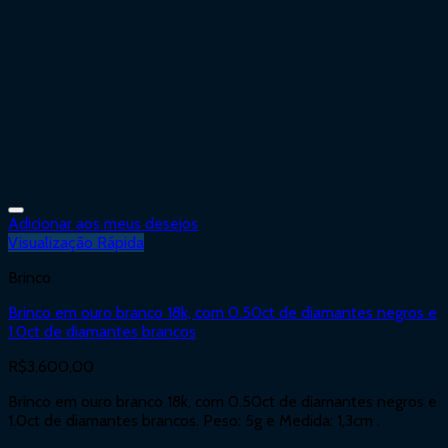
Adicionar aos meus desejos
Visualização Rápida
Brinco
Brinco em ouro branco 18k, com 0.50ct de diamantes negros e
1.0ct de diamantes brancos
R$
3.600,00
Brinco em ouro branco 18k, com 0.50ct de diamantes negros e
1.0ct de diamantes brancos. Peso: 5g e Medida: 1,3cm .