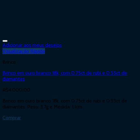
Adicionar aos meus desejos
Visualização Rápida
Brinco
Brinco em ouro branco 18k, com 0.75ct de rubi e 0.55ct de
diamantes
R$
4.000,00
Brinco em ouro branco 18k, com 0.75ct de rubi e 0.55ct de
diamantes. Peso: 3,7g e Medida: 1,1cm .
Comprar