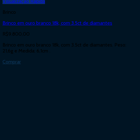
Visualização Rápida
Brinco
Brinco em ouro branco 18k, com 3.5ct de diamantes
R$
9.800,00
Brinco em ouro branco 18k, com 3.5ct de diamantes. Peso:
21,6g e Medida: 6,1cm .
Comprar