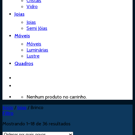
Cristais
Vidro
Joias
Joias
Semi Jóias
Móveis
Móveis
Luminárias
Lustre
Quadros
Nenhum produto no carrinho.
Início
/
Joias
/
Brinco
Filtro
Mostrando 1–18 de 36 resultados