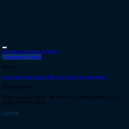
Adicionar aos meus desejos
Visualização Rápida
Brinco
Brinco em ouro branco 18k, com 4.85ct de diamantes
R$
24.000,00
Brinco em ouro branco 18k, com 4.85ct de diamantes. Peso:
11,0g e Medida: 2,2cm .
Comprar