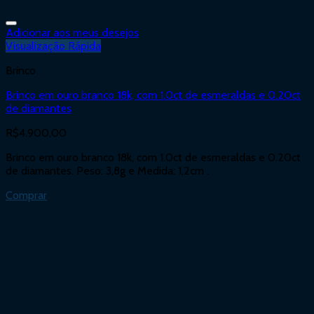
Adicionar aos meus desejos
Visualização Rápida
Brinco
Brinco em ouro branco 18k, com 1.0ct de esmeraldas e 0.20ct
de diamantes
R$
4.900,00
Brinco em ouro branco 18k, com 1.0ct de esmeraldas e 0.20ct
de diamantes. Peso: 3,8g e Medida: 1,2cm .
Comprar