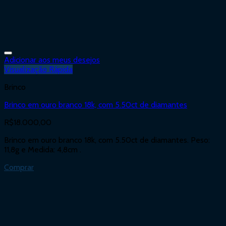
Adicionar aos meus desejos
Visualização Rápida
Brinco
Brinco em ouro branco 18k, com 5.50ct de diamantes
R$
18.000,00
Brinco em ouro branco 18k, com 5.50ct de diamantes. Peso:
11,8g e Medida: 4,8cm .
Comprar