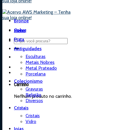
Bronze
Cobre
Menu
Prata
Antiguidades
Esculturas
Metais Nobres
Metal Prateado
Porcelana
Colecionismo
Carrinho
Gravuras
Religião
Nenhum produto no carrinho.
Diversos
Cristais
Cristais
Vidro
Joias