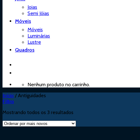
Joias
Semi Jóias
Móveis
Móveis
Luminárias
Lustre
Quadros
Nenhum produto no carrinho.
Início
/
Antiguidades
Filtro
Mostrando todos os 3 resultados